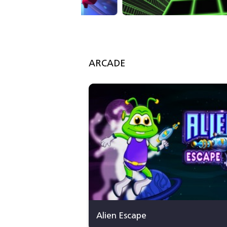
ARCADE
Alien Escape