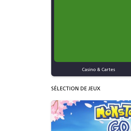
Casino & Cartes
SÉLECTION DE JEUX