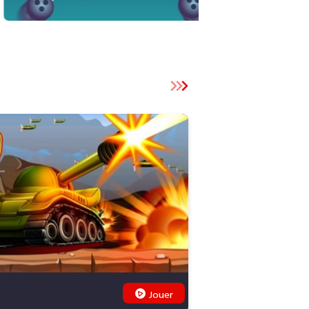
Jouer