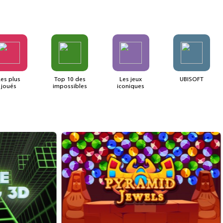
Les plus
Top 10 des
Les jeux
UBISOFT
joués
impossibles
iconiques