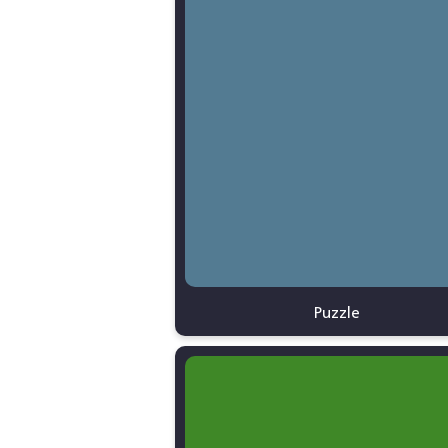
Puzzle