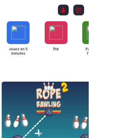
Jouez en 5
Été
Partagez
Prix et
minutes
l'amour
récompen