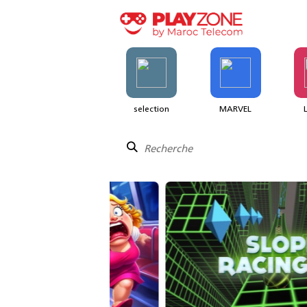
selection
MARVEL